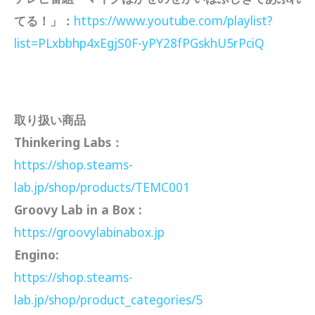
てる！」：
https://www.youtube.com/playlist?
list=PLxbbhp4xEgjS0F-yPY28fPGskhU5rPciQ
取り扱い商品
Thinkering Labs：
https://shop.steams-
lab.jp/shop/products/TEMC001
Groovy Lab in a Box :
https://groovylabinabox.jp
Engino:
https://shop.steams-
lab.jp/shop/product_categories/5