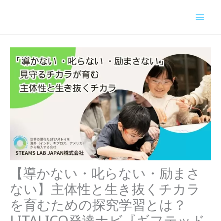
内
容
を
ス
キ
ッ
プ
【導かない・叱らない・励まさ
ない】主体性と生き抜くチカラ
を育むための探究学習とは？
LITALICO発達ナビ『ギフテッド