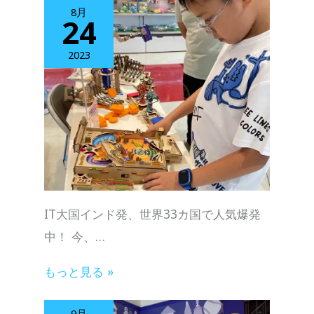
8月
24
2023
IT大国インド発、世界33カ国で人気爆発
中！ 今、…
もっと見る »
9月