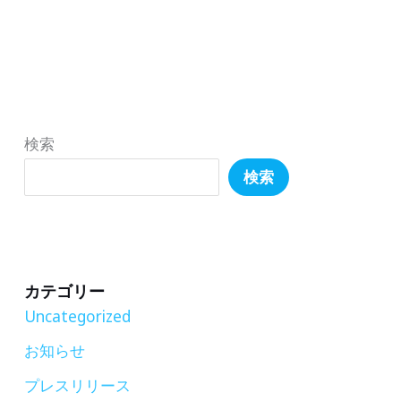
山
ふ
学
し
院
ぎ
大
で
学
あ
検索
地
ふ
検索
球
れ
社
て
会
る！
共
カテゴリー
生
Uncategorized
学
お知らせ
部
プレスリリース
と