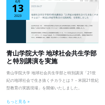
6月
13
映
開
2023
始】
マ
イ
ク
青山学院大学 地球社会共生学部
は
と特別講演を実施
か
せ
青山学院大学 地球社会共生学部と特別講演「21世
の
紀の地球社会で生き抜くチカラとは？－米国21世紀
せ
型教育の実践現場」を開催いたしました。
か
い
青
もっと見る »
は