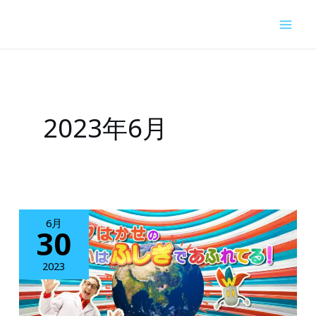
内
容
を
ス
キ
2023年6月
ッ
プ
6月
30
2023