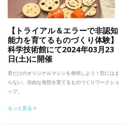
ー
ラ
ル
ボ
を
と
【トライアル＆エラーで非認知
実
雑
能力を育てるものづくり体験】
施
誌
科学技術館にて2024年03月23
『子
日(土)に開催
供
の
君だけのオリジナルマシンを発明しよう！型にはま
科
らない、自由な発想を育てるものづくりワークショ
学』
ップ。
が
乗
【ト
もっと見る »
り
ラ
物
イ