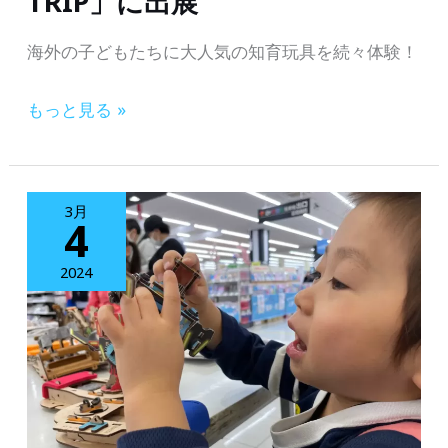
TRIP」に出展
3
て
海外の子どもたちに大人気の知育玩具を続々体験！
月
る
30
も
【世
もっと見る »
日
の
界
(土)
づ
各
に
く
国
3月
オ
り
4
の
ン
体
知
2024
ラ
験】
育
イ
科
玩
ン
学
具
で
技
を
開
術
体
催
館