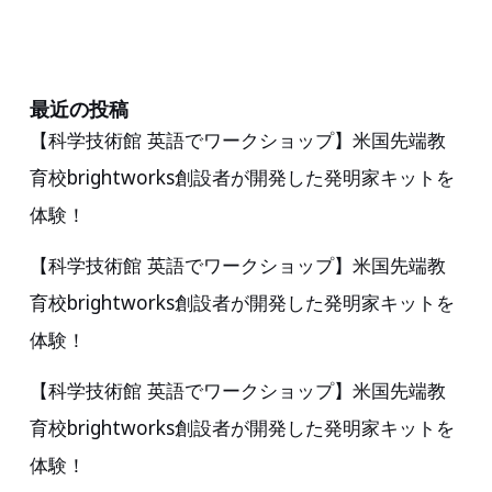
日
(土)
に
ジ
最近の投稿
【科学技術館 英語でワークショップ】米国先端教
ョ
育校brightworks創設者が開発した発明家キットを
イ
フ
体験！
ル
【科学技術館 英語でワークショップ】米国先端教
本
育校brightworks創設者が開発した発明家キットを
田
体験！
瑞
穂
【科学技術館 英語でワークショップ】米国先端教
店
育校brightworks創設者が開発した発明家キットを
に
体験！