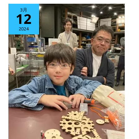
シ
に
3月
12
ョ
つ
ッ
き
2024
プ、
追
Amazon、
加
楽
開
天
催】
で
テ
春
ィ
休
ン
み
カ
限
リ
定
ン
セ
グ