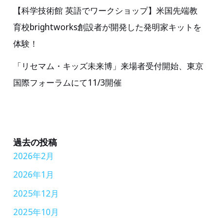
て
【科学技術館 英語でワークショップ】米国先端教
IT
育校brightworks創設者が開発した発明家キットを
大
体験！
国
イ
「リセマム・キッズ未来博」来場者受付開始、東京
ン
国際フォーラムにて11/3開催
ド
No.1
STEAM
ト
過去の投稿
2026年2月
イ
(知
2026年1月
育
2025年12月
玩
2025年10月