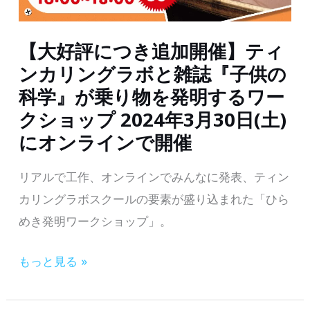
海
外
【大好評につき追加開催】ティ
STEAM
ンカリングラボと雑誌『子供の
ト
科学』が乗り物を発明するワー
イ
クショップ 2024年3月30日(土)
が
にオンラインで開催
15%OFF！】
公
リアルで工作、オンラインでみんなに発表、ティン
式
カリングラボスクールの要素が盛り込まれた「ひら
オ
めき発明ワークショップ」。
ン
ラ
【大
もっと見る »
イ
好
ン
評