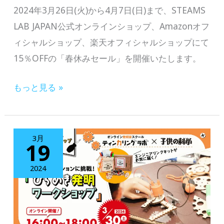
2024年3月26日(火)から4月7日(日)まで、STEAMS
LAB JAPAN公式オンラインショップ、Amazonオフ
ィシャルショップ、楽天オフィシャルショップにて
15％OFFの「春休みセール」を開催いたします。
【お
もっと見る »
家
で
遊
3月
19
べ
る、
2024
注
目
の