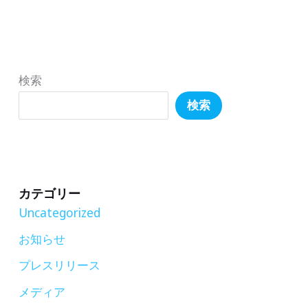
も
界
立
を
ち
旅
止
す
検索
ま
る
検索
る
WORLD
工
ART
作
TRIP」
キ
に
カテゴリー
ッ
出
Uncategorized
ト】
展
お知らせ
2
プレスリリース
月
10
メディア