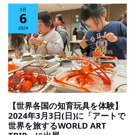
を
ア
3月
6
発
ル
明
＆
2024
す
エ
る
ラ
ワ
ー
ー
で
ク
非
シ
認
ョ
知
【世界各国の知育玩具を体験】
ッ
能
プ
力
2024年3月3日(日)に「アートで
2024
を
世界を旅するWORLD ART
年
育