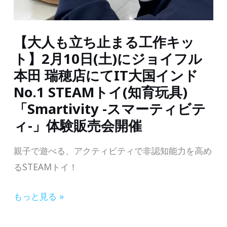
験】
に
2024
て
【大人も立ち止まる工作キッ
年
2024
3
ト】2月10日(土)にジョイフル
年
月
本田 瑞穂店にてIT大国インド
03
3
No.1 STEAMトイ(知育玩具)
月
日
「Smartivity -スマーティビテ
23
(日)
ィ-」体験販売会開催
日
に
(土)
親子で遊べる、アクティビティで非認知能力を高め
「ア
に
るSTEAMトイ！
ー
開
ト
催
【大
もっと見る »
で
人
世