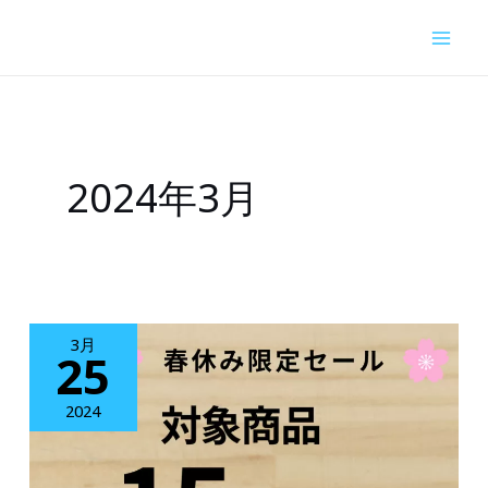
内
容
を
ス
キ
2024年3月
ッ
プ
3月
25
2024