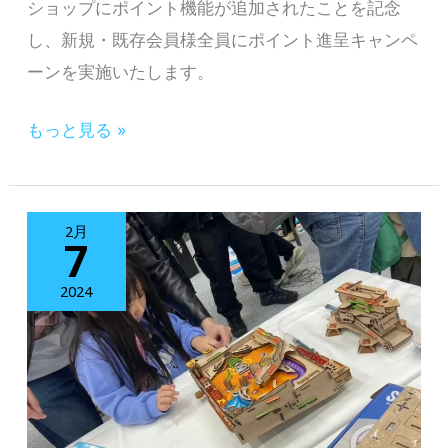
ショップにポイント機能が追加されたことを記念
月
し、新規・既存会員様全員にポイント進呈キャンペ
3
ーンを実施いたします。
日
(日)
【今
もっと見る »
に
な
「ア
ら
ー
会
ト
2月
7
員
で
様
2024
世
全
界
員
を
に
旅
500
す
ポ