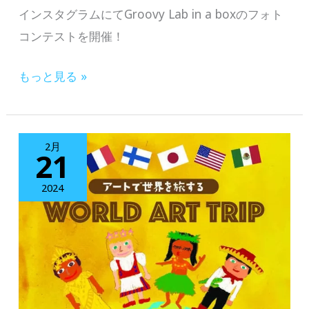
インスタグラムにてGroovy Lab in a boxのフォト
コンテストを開催！
【DEAN
もっと見る »
＆
DELUCA
ギ
2月
21
フ
ト
2024
カ
タ
ロ
グ
や