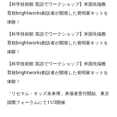
物
【科学技術館 英語でワークショップ】米国先端教
に
を
育校brightworks創設者が開発した発明家キットを
て
発
体験！
2024
明
年
す
【科学技術館 英語でワークショップ】米国先端教
2
る
育校brightworks創設者が開発した発明家キットを
月
ワ
体験！
3
ー
【科学技術館 英語でワークショップ】米国先端教
日
ク
育校brightworks創設者が開発した発明家キットを
(土)
シ
～
体験！
ョ
4
ッ
「リセマム・キッズ未来博」来場者受付開始、東京
日
プ】
国際フォーラムにて11/3開催
(日)
2024
に