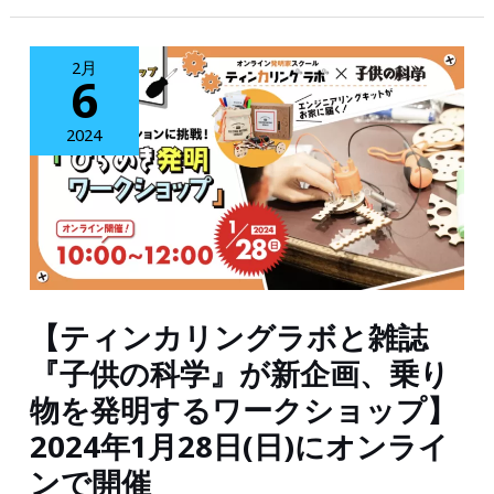
で
イ
も、
2月
ン
6
孫
シ
へ
2024
ョ
の
ッ
プ
プ
レ
に
ゼ
ポ
ン
イ
【ティンカリングラボと雑誌
ト
ン
『子供の科学』が新企画、乗り
に
ト
物を発明するワークショップ】
も
機
2024年1月28日(日)にオンライ
国
能
ンで開催
内
が