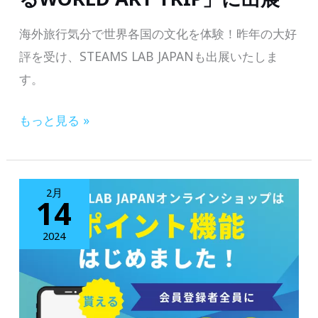
lab
in
海外旅行気分で世界各国の文化を体験！昨年の大好
a
評を受け、STEAMS LAB JAPANも出展いたしま
box
す。
の
【抽
もっと見る »
フ
選
ォ
で
ト
発
＆
2月
14
明
動
キ
画
2024
ッ
コ
ト
ン
(1
テ