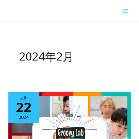
内
容
を
ス
キ
2024年2月
ッ
プ
2月
22
2024