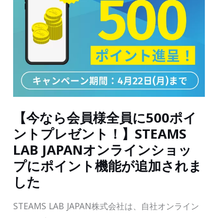
万
ス
円
ト
相
を
当)
開
の
催
プ
レ
ゼ
【今なら会員様全員に500ポイ
ン
ントプレゼント！】STEAMS
ト
LAB JAPANオンラインショッ
も！】
プにポイント機能が追加されま
2024
した
年
STEAMS LAB JAPAN株式会社は、自社オンライン
3