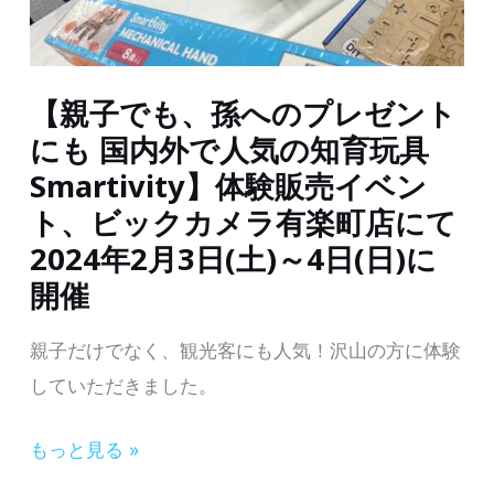
る
イ
WORLD
ン
ART
【親子でも、孫へのプレゼント
ト
TRIP」
プ
にも 国内外で人気の知育玩具
に
レ
Smartivity】体験販売イベン
出
ゼ
ト、ビックカメラ有楽町店にて
展
ン
2024年2月3日(土)～4日(日)に
ト！】
開催
STEAMS
親子だけでなく、観光客にも人気！沢山の方に体験
LAB
していただきました。
JAPAN
オ
【親
もっと見る »
ン
子
ラ