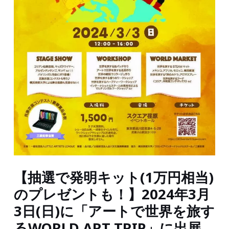
5000
円
分
ク
ー
ポ
ン
を
プ
レ
ゼ
【抽選で発明キット(1万円相当)
ン
のプレゼントも！】2024年3月
ト！】
3日(日)に「アートで世界を旅す
Groovy
るWORLD ART TRIP」に出展