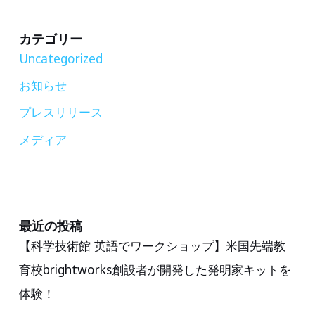
と
イ
雑
ベ
カテゴリー
誌
Uncategorized
ン
『子
ト、
お知らせ
供
ビ
プレスリリース
の
ッ
科
メディア
ク
学』
カ
が
メ
新
ラ
企
最近の投稿
有
【科学技術館 英語でワークショップ】米国先端教
画、
楽
育校brightworks創設者が開発した発明家キットを
乗
町
り
体験！
店