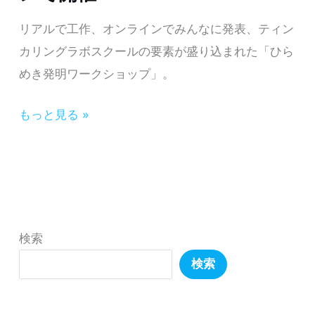
外
追
リアルで工作、オンラインでみんなに発表、ティン
で
加
カリングラボスクールの要素が盛り込まれた「ひら
人
さ
めき発明ワークショップ」。
気
れ
の
ま
【テ
もっと見る »
知
し
ィ
育
た
ン
玩
カ
具
リ
Smartivity】
ン
検索
体
グ
験
検索
ラ
販
ボ
売