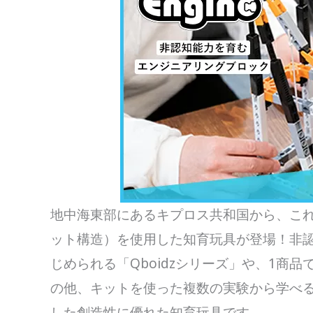
地中海東部にあるキプロス共和国から、こ
ット構造）を使用した知育玩具が登場！非
じめられる「Qboidzシリーズ」や、1商品
の他、キットを使った複数の実験から学べる「S
した創造性に優れた知育玩具です。