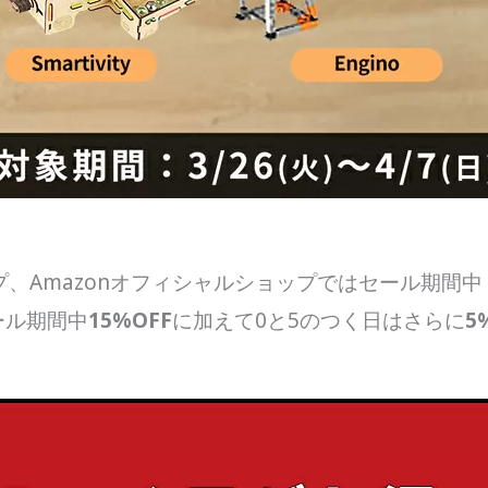
ショップ、Amazonオフィシャルショップではセール期間中
ール期間中
15%OFF
に加えて0と5のつく日はさらに
5