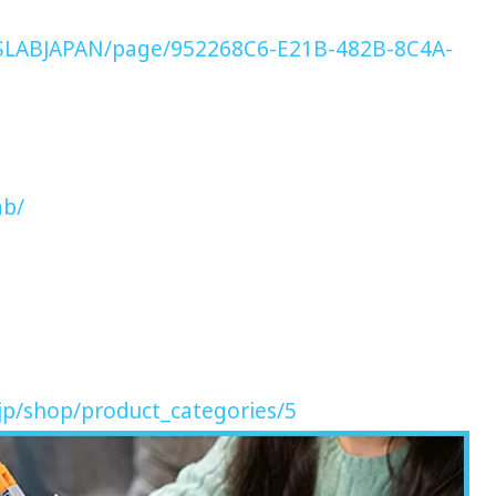
MSLABJAPAN/page/952268C6-E21B-482B-8C4A-
ab/
.jp/shop/product_categories/5