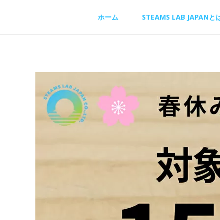
内
ホーム
STEAMS LAB JAPANと
容
を
ス
キ
ッ
プ