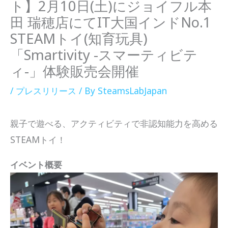
ト】2月10日(土)にジョイフル本
田 瑞穂店にてIT大国インドNo.1
STEAMトイ(知育玩具)
「Smartivity -スマーティビテ
ィ-」体験販売会開催
/
プレスリリース
/ By
SteamsLabJapan
親子で遊べる、アクティビティで非認知能力を高める
STEAMトイ！
イベント概要