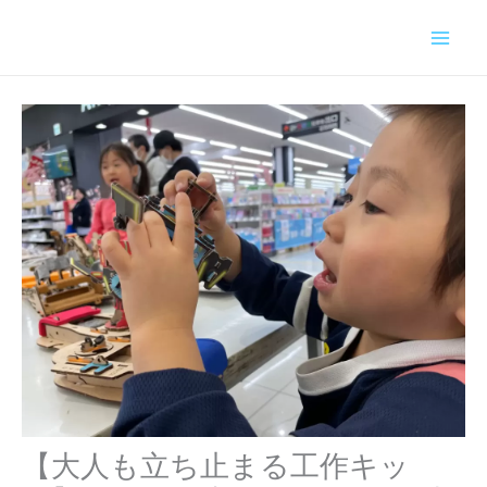
内
容
を
ス
キ
ッ
プ
【大人も立ち止まる工作キッ