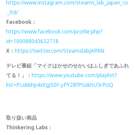
https://www.instagram.com/steams_lab_japan_co
._ltd/
Facebook：
https://www.facebook.com/profile.php?
id=100088043632718
X：
https://twitter.com/SteamslabJAPAN
テレビ番組「マイクはかせのせかいはふしぎであふれ
てる！」：
https://www.youtube.com/playlist?
list=PLxbbhp4xEgjS0F-yPY28fPGskhU5rPciQ
取り扱い商品
Thinkering Labs：