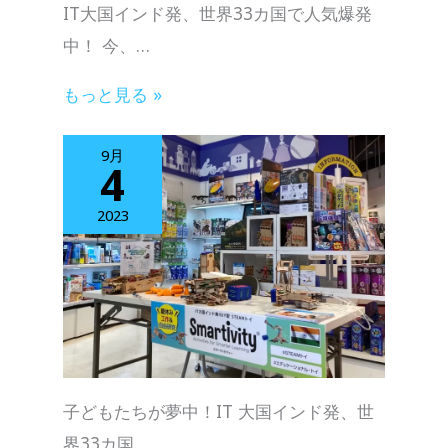
IT大国インド発、世界33カ国で人気爆発
中！ 今、…
もっと見る »
9月
4
2023
子どもたちが夢中！IT 大国インド発、世
界33カ国…