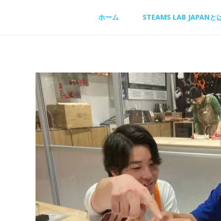
内
ホーム
STEAMS LAB JAPANと
容
を
ス
キ
ッ
プ