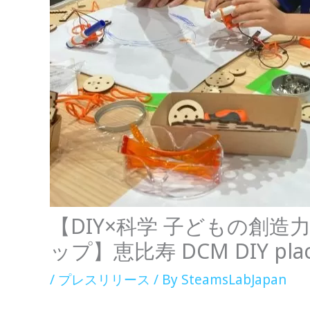
【DIY×科学 子どもの創造
ップ】恵比寿 DCM DIY pl
/
プレスリリース
/ By
SteamsLabJapan