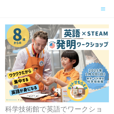
内
容
を
ス
キ
ッ
プ
科学技術館で英語でワークショ