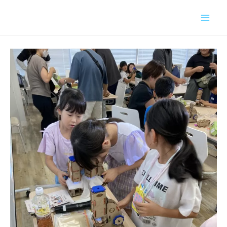
内
容
を
ス
キ
ッ
プ