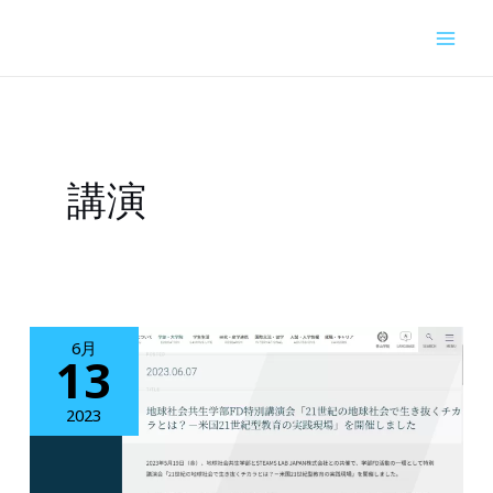
内
容
を
ス
キ
講演
ッ
プ
6月
13
2023