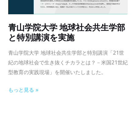
青山学院大学 地球社会共生学部
と特別講演を実施
青山学院大学 地球社会共生学部と特別講演「21世
紀の地球社会で生き抜くチカラとは？－米国21世紀
型教育の実践現場」を開催いたしました。
青
もっと見る »
山
学
院
大