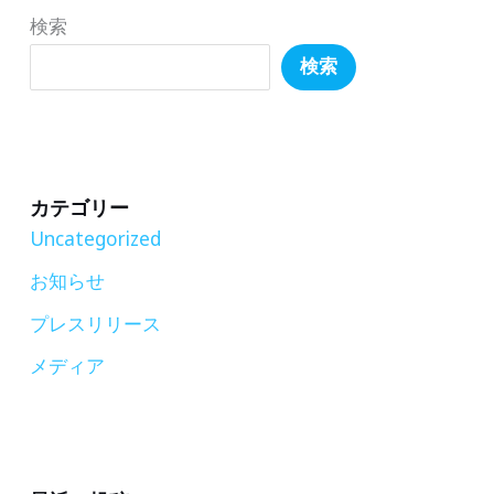
学
検索
地
検索
球
社
会
共
カテゴリー
生
Uncategorized
学
お知らせ
部
プレスリリース
と
特
メディア
別
講
演