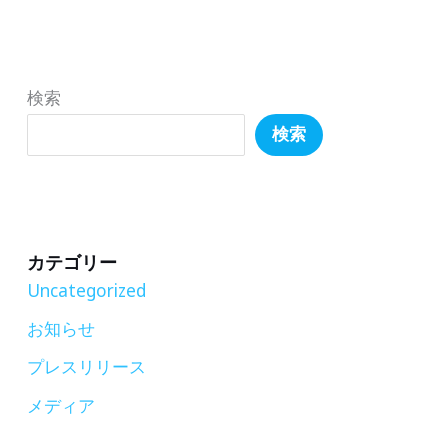
初
日
か
検索
ら、
検索
英
語
が
好
カテゴリー
き
Uncategorized
に
お知らせ
な
プレスリリース
る！
話
メディア
す