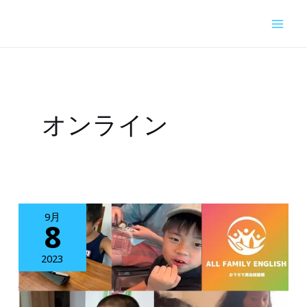
内
容
を
ス
キ
オンライン
ッ
プ
9月
8
2023