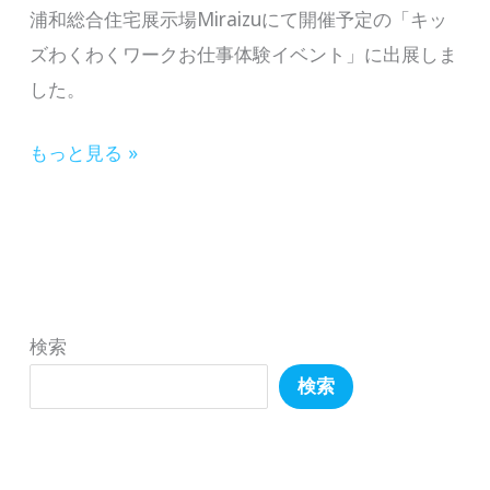
浦和総合住宅展示場Miraizuにて開催予定の「キッ
ズわくわくワークお仕事体験イベント」に出展しま
した。
【我
もっと見る »
が
子
が
先
生
検索
親
検索
子
で
英