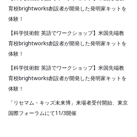
展
育校brightworks創設者が開発した発明家キットを
示
体験！
場
Miraizu
【科学技術館 英語でワークショップ】米国先端教
に
育校brightworks創設者が開発した発明家キットを
て
体験！
2023
【科学技術館 英語でワークショップ】米国先端教
年
育校brightworks創設者が開発した発明家キットを
10
体験！
月
9
「リセマム・キッズ未来博」来場者受付開始、東京
日
国際フォーラムにて11/3開催
(月)
に