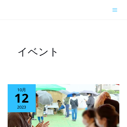
内
容
を
ス
キ
イベント
ッ
プ
10月
12
2023