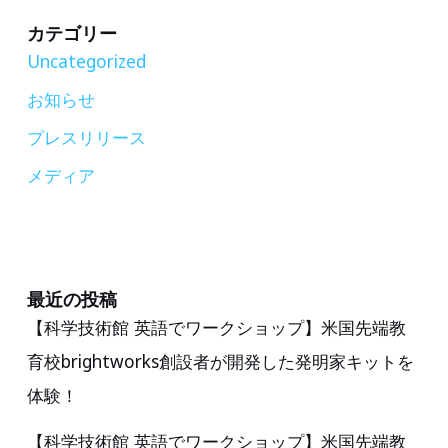
語
カテゴリー
と
Uncategorized
触
お知らせ
れ
プレスリリース
合
う
メディア
体
験】
浦
和
最近の投稿
【科学技術館 英語でワークショップ】米国先端教
総
育校brightworks創設者が開発した発明家キットを
合
住
体験！
宅
【科学技術館 英語でワークショップ】米国先端教