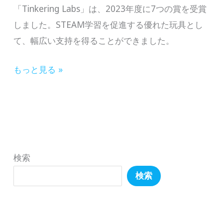
「Tinkering Labs」は、2023年度に7つの賞を受賞
しました。STEAM学習を促進する優れた玩具とし
て、幅広い支持を得ることができました。
【STEAM
もっと見る »
発
明
家
キ
ッ
検索
ト
検索
「Tinkering
Labs」
が