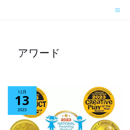
内
容
を
ス
キ
アワード
ッ
プ
12月
13
2023