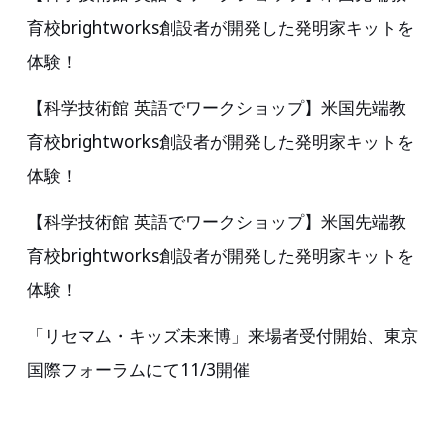
優
育校brightworks創設者が開発した発明家キットを
れ
体験！
た
玩
【科学技術館 英語でワークショップ】米国先端教
具
育校brightworks創設者が開発した発明家キットを
と
体験！
し
【科学技術館 英語でワークショップ】米国先端教
て
育校brightworks創設者が開発した発明家キットを
親
体験！
や
専
「リセマム・キッズ未来博」来場者受付開始、東京
門
国際フォーラムにて11/3開催
家
か