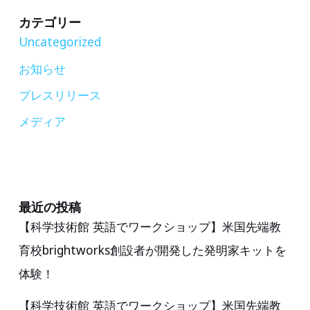
2023
カテゴリー
年
Uncategorized
度
お知らせ
7
プレスリリース
つ
の
メディア
賞
を
受
賞】
最近の投稿
【科学技術館 英語でワークショップ】米国先端教
教
育校brightworks創設者が開発した発明家キットを
育
的
体験！
に
【科学技術館 英語でワークショップ】米国先端教