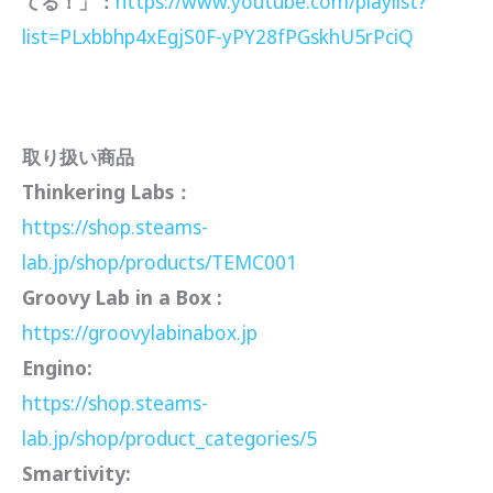
てる！」：
https://www.youtube.com/playlist?
list=PLxbbhp4xEgjS0F-yPY28fPGskhU5rPciQ
取り扱い商品
Thinkering Labs：
https://shop.steams-
lab.jp/shop/products/TEMC001
Groovy Lab in a Box :
https://groovylabinabox.jp
Engino:
https://shop.steams-
lab.jp/shop/product_categories/5
Smartivity: