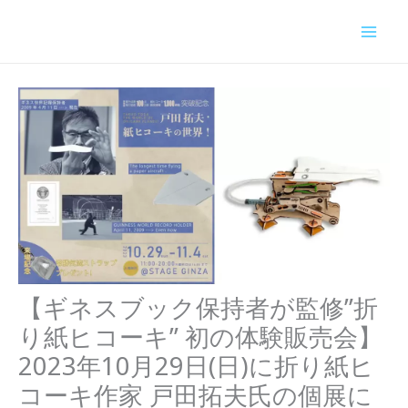
内
容
を
ス
キ
ッ
プ
【ギネスブック保持者が監修”折
り紙ヒコーキ” 初の体験販売会】
2023年10月29日(日)に折り紙ヒ
コーキ作家 戸田拓夫氏の個展に