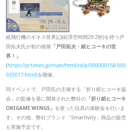
紙飛行機のギネス世界記録(滞空時間29.2秒)を持つ戸
田拓夫氏が初の個展
「戸田拓夫・紙ヒコーキの世
界！」
(
https://prtimes.jp/main/html/rd/p/000000158.000
035017.html)
を開催。
同イベントで、戸田氏の主催する「折り紙ヒコーキ協
会」の監修を基に開発された弊社の
「折り紙ヒコーキ
ORIGAMI WINGS」
を使った玩具の体験会を行いま
す。その他、弊社ブランド「Smartivity」商品の販売
も実施予定です。